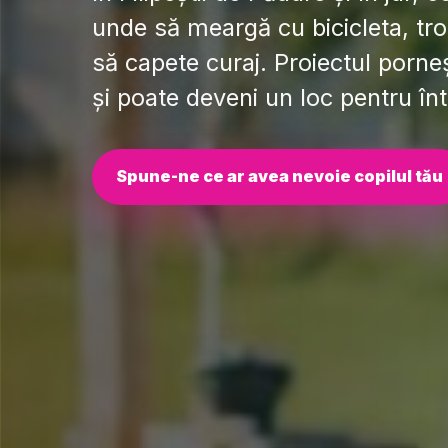
unde să meargă cu bicicleta, trot
să capete curaj. Proiectul porneș
și poate deveni un loc pentru în
Spune-ne ce ar avea nevoie copilul tău