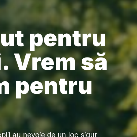
ut pentru
i. Vrem să
m pentru
copiii au nevoie de un loc sigur