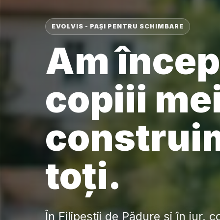
EVOLVIS - PAȘI PENTRU SCHIMBARE
Am încep
copiii me
construi
toți.
În Filipeștii de Pădure și în jur, 